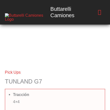
Ir
Buttarelli
Me
al
Camiones
contenido
prin
Pick Ups
TUNLAND G7
Tracción
4×4