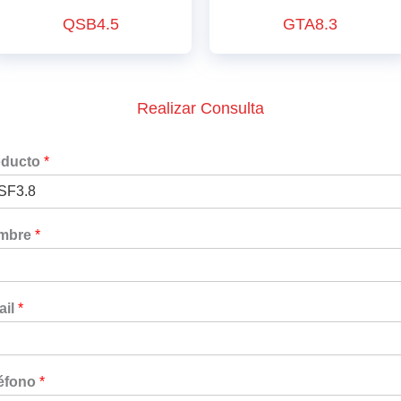
QSB4.5
GTA8.3
Realizar Consulta
oducto
*
mbre
*
ail
*
léfono
*