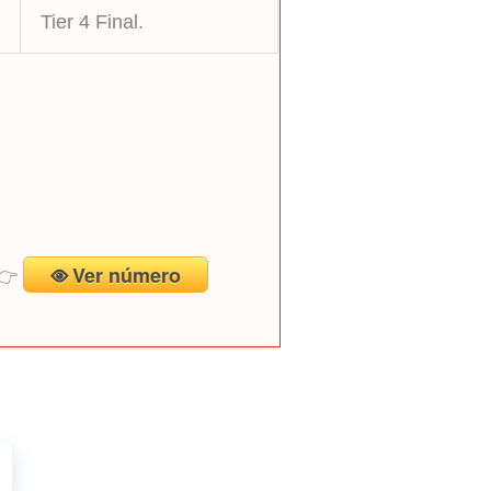
Tier 4 Final.
Ver número
👉