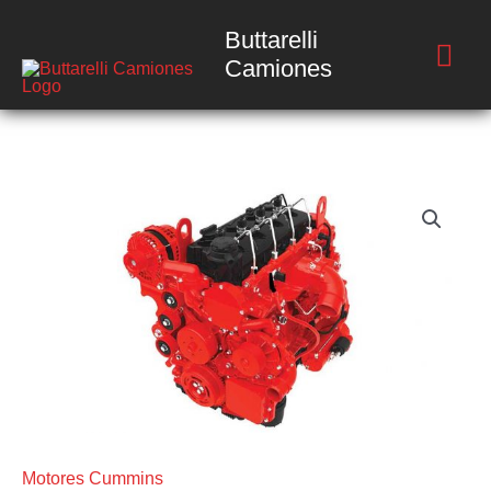
Ir
Buttarelli
Me
al
Camiones
contenido
prin
Motores Cummins